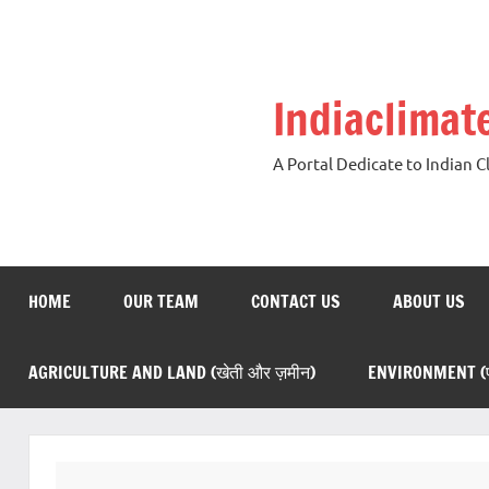
Skip
to
content
Indiaclima
A Portal Dedicate to Indian 
HOME
OUR TEAM
CONTACT US
ABOUT US
AGRICULTURE AND LAND (खेती और ज़मीन)
ENVIRONMENT (पर