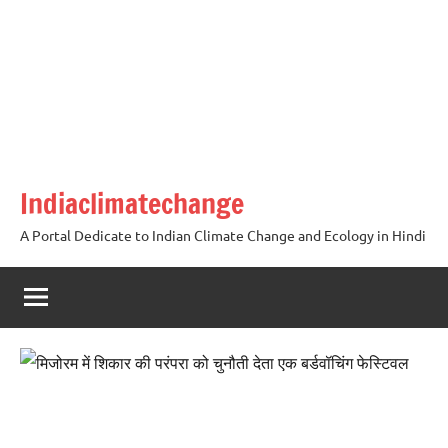
Skip
to
content
Indiaclimatechange
A Portal Dedicate to Indian Climate Change and Ecology in Hindi