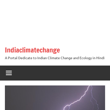
Skip
to
content
Indiaclimatechange
A Portal Dedicate to Indian Climate Change and Ecology in Hindi