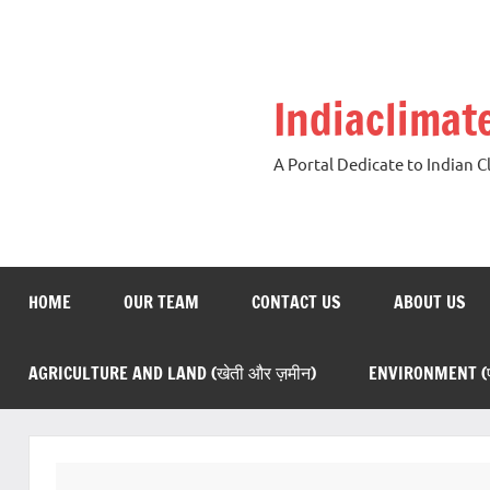
Skip
to
content
Indiaclima
A Portal Dedicate to Indian 
HOME
OUR TEAM
CONTACT US
ABOUT US
AGRICULTURE AND LAND (खेती और ज़मीन)
ENVIRONMENT (पर