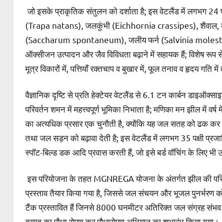
जो इसके प्राकृतिक संतुलन को दर्शाता है; इस वेटलैंड में लगभग 2
(Trapa natans), जलकुंभी (Eichhornia crassipes), शैवाल,
(Saccharum spontaneum), जलीय फर्न (Salvinia molesta), 
ऑक्सीजन उत्पादन और जैव विविधता बढ़ाने में सहायक हैं; विशेष रूप से
मूत्र विकारों में, पत्तियाँ रक्तचाप व बुखार में, फूल तनाव व हृदय गति में त
वैज्ञानिक दृष्टि से प्रति हेक्टेयर वेटलैंड से 6.1 टन कार्बन डा
परिवर्तन शमन में महत्त्वपूर्ण भूमिका निभाता है; मणिका मन झील में व
का अत्यधिक प्रसार एक चुनौती है, क्योंकि यह जल सतह को ढक कर प्
तथा जल सड़न को बढ़ावा देती है; इस वेटलैंड में लगभग 35 पक्षी प्रजातिय
स्पॉट-बिल्ड डक आदि प्रवास करती हैं, जो इसे बर्ड वॉचिंग के लिए भी उ
इस परियोजना के तहत MGNREGA योजना के अंतर्गत झील की परिधि मे
प्रस्ताव तैयार किया गया है, जिससे जल संचयन और भूजल पुनर्भर
टैंक प्रस्तावित हैं जिनसे 8000 घनमीटर अतिरिक्त जल संग्रह संभव होग
बरगद का पौधा रोपण कर पौधारोपण अभियान का शुभारंभ किया गया।